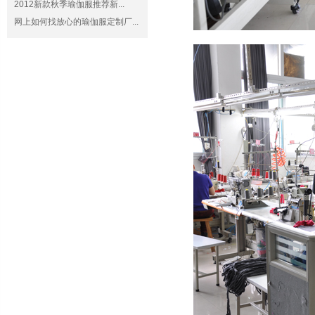
2012新款秋季瑜伽服推荐新...
网上如何找放心的瑜伽服定制厂...