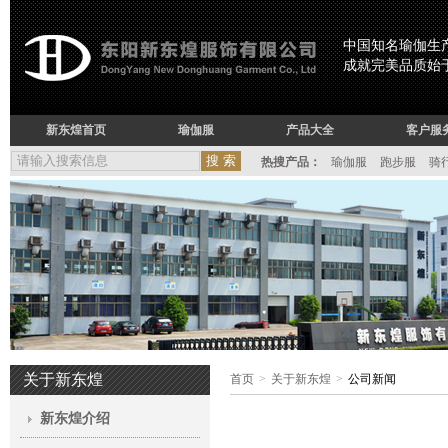
中国知名瑜伽生
成就完美品质始于1
新东煌首页
瑜伽服
产品大全
客户服
热搜产品：
瑜伽服
跑步服
骑
关于新东煌
首页
>
关于新东煌
>
公司新闻
新东煌介绍