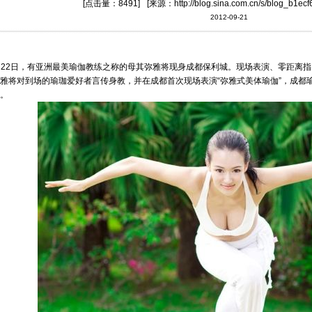
[点击量：8491]
[来源：http://blog.sina.com.cn/s/blog_b1ec
2012-09-21
22日，有亚洲最美瑜伽教练之称的母其弥雅将现身成都保利城。现场表演、零距离指
雅将对到场的瑜珈爱好者言传身教，并在成都首次现场表演“弥雅式美体瑜伽”，成都
。