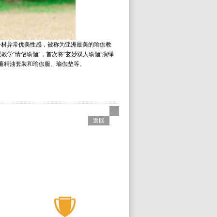
身材异常优美性感，被称为亚洲最美的瑜伽教
学“情侣瑜伽”，首次将“玄妙双人瑜伽”演绎
薰精油套装和瑜伽服、瑜伽垫等。
返回