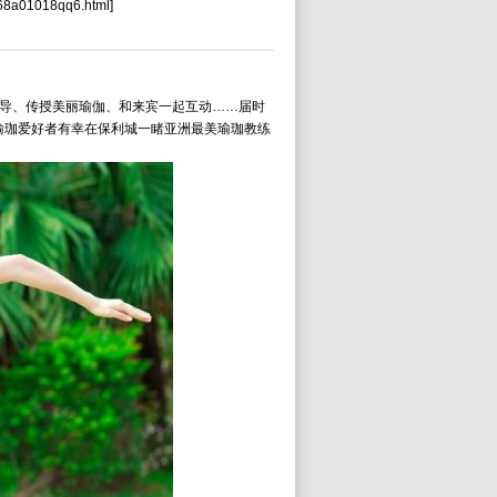
f68a01018qq6.html]
导、传授美丽瑜伽、和来宾一起互动……届时
瑜珈爱好者有幸在保利城一睹亚洲最美瑜珈教练