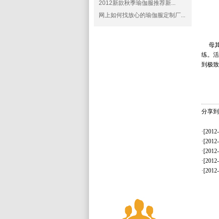
2012新款秋季瑜伽服推荐新...
网上如何找放心的瑜伽服定制厂...
母其弥
练。活
到极致
分享到
·[2012
·[2012
·[2012
·[2012
·[2012