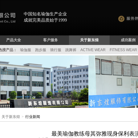
中国知名瑜伽生产企业
成就完美品质始于1999
产品大全
客户服务
关于新东煌
成功案例
热搜产品：
瑜伽服
跑步服
骑行服
跳舞裤
ACTIVE WEAR
FITNESS WEAR
关于新东煌
>
行业新闻
最美瑜伽教练母其弥雅现身保利表