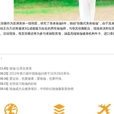
雅作为亚洲美体一线明星，研究了美体瑜伽6年，独创“弥雅式美体瑜伽”，由于其
动主办方还将邀请3位成都最为知名的男性瑜伽师，与母其弥雅配合，现场表演和实景教
。活动现场，母其弥雅还将为参与者抽取奖项，涵盖高端瑜伽健身机构年卡、进口香
：
-11-05]
瑜伽-让美女更美
-10-23]
2012年第六届中国瑜伽日将于10月28日举办
-10-16]
爱运动，也要健康；爱瑜伽，也要环保。
-10-15]
女性练习瑜伽的好处
-10-14]
瑜伽成大众健身项目，中间价位瑜伽服套装热销